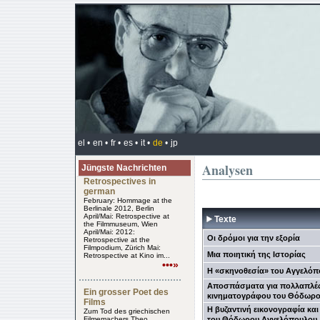
el •
en •
fr •
es •
it •
de
•
jp
Analysen
Jüngste Nachrichten
Retrospectives in
german
February: Hommage at the
Berlinale 2012, Berlin
April/Mai: Retrospective at
Texte
the Filmmuseum, Wien
April/Mai: 2012:
Oι δρόμοι για την εξορία
Retrospective at the
Filmpodium, Zürich Mai:
Μια ποιητική της Ιστορίας
Retrospective at Kino im...
•••»
Η «σκηνοθεσία» του Αγγελόπ
Αποσπάσματα για πολλαπλές
Ein grosser Poet des
κινηματογράφου του Θόδωρο
Films
H βυζαντινή εικονογραφία κα
Zum Tod des griechischen
Filmemachers Theo
του Θόδωρου Aγγελόπουλου