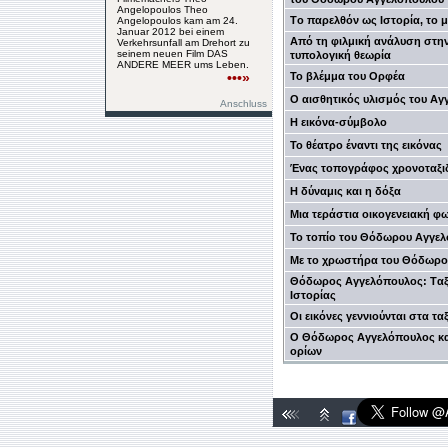
Angelopoulos Theo
Tο παρελθόν ως Ιστορία, το 
Angelopoulos kam am 24.
Januar 2012 bei einem
Από τη φιλμική ανάλυση στη
Verkehrsunfall am Drehort zu
seinem neuen Film DAS
τυπολογική θεωρία
ANDERE MEER ums Leben.
•••»
Το βλέμμα του Oρφέα
O αισθητικός υλισμός του Α
Anschluss
Η εικόνα-σύμβολο
To θέατρο έναντι της εικόνας
Ένας τοπογράφος χρονοταξι
Η δύναμις και η δόξα
Μια τεράστια οικογενειακή φ
Το τοπίο του Θόδωρου Aγγε
Mε το χρωστήρα του Θόδωρο
Θόδωρος Aγγελόπουλος: Tαξί
Iστορίας
Oι εικόνες γεννιούνται στα ταξ
O Θόδωρος Αγγελόπουλος κα
ορίων