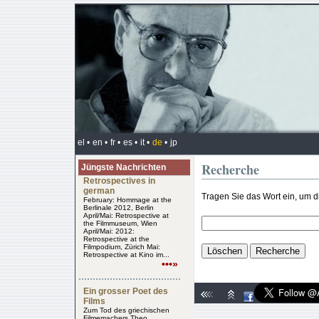
el •
en •
fr •
es •
it •
de
•
jp
Recherche
Jüngste Nachrichten
Retrospectives in
german
Tragen Sie das Wort ein, um d
February: Hommage at the
Berlinale 2012, Berlin
April/Mai: Retrospective at
the Filmmuseum, Wien
April/Mai: 2012:
Retrospective at the
Filmpodium, Zürich Mai:
Retrospective at Kino im...
•••»
Ein grosser Poet des
Films
Zum Tod des griechischen
Filmemachers Theo