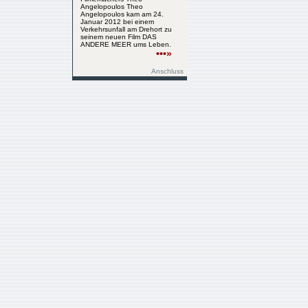
Angelopoulos Theo
Angelopoulos kam am 24.
Januar 2012 bei einem
Verkehrsunfall am Drehort zu
seinem neuen Film DAS
ANDERE MEER ums Leben.
•••»
Anschluss