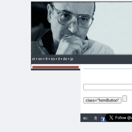
el •
en •
fr •
es •
it •
de •
jp