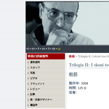
el •
en •
fr •
es •
it •
de •
jp
映画の詳細資料
映画
> Trilogia II: I skoni tou
通常資料
Trilogia II: I skoni 
スタッフ
写真
粗筋
ビデオ
製作年:
2008
ドキュメント
時間:
125 分
レビュー
栄誉:
記事
装・衣装デザイナー
書誌学