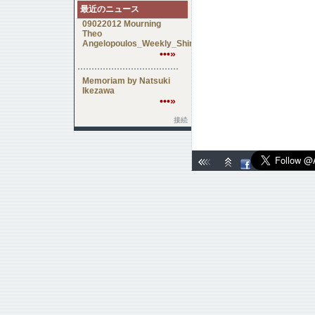
最近のニュース
09022012 Mourning
Theo
Angelopoulos_Weekly_Shincho_Japan
•••»
Memoriam by Natsuki
Ikezawa
•••»
接続