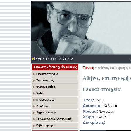
el
•
en •
fr •
es •
it •
de •
jp
Αναλυτικά στοιχεία ταινίας
Ταινίες
> Αθήνα, επιστροφή 
Γενικά στοιχεία
Αθήνα, επιστροφή 
Συντελεστές
Φωτογραφίες
Γενικά στοιχεία
Video
Έτος:
Ντοκουμέντα
1983
Διάρκεια:
43 λεπτά
Αναλύσεις
Χρώμα:
Έγχρωμη
Δημοσιεύματα
Χώρα:
Ελλάδα
Σκηνογραφία-Κοστούμια
Διακρίσεις:
Βιβλιογραφία