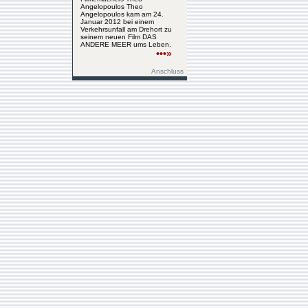
Angelopoulos Theo
Angelopoulos kam am 24.
Januar 2012 bei einem
Verkehrsunfall am Drehort zu
seinem neuen Film DAS
ANDERE MEER ums Leben.
•••»
Anschluss