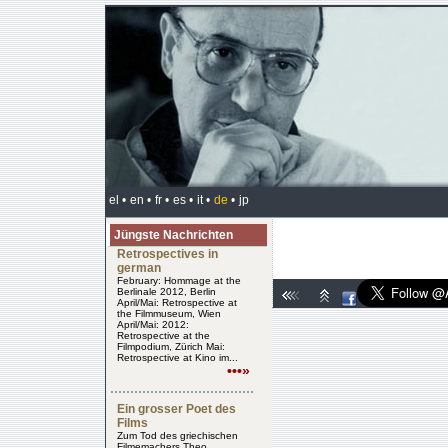
el •
en •
fr •
es •
it •
de
•
jp
Jüngste Nachrichten
Retrospectives in
german
February: Hommage at the
Berlinale 2012, Berlin
April/Mai: Retrospective at
the Filmmuseum, Wien
April/Mai: 2012:
Retrospective at the
Filmpodium, Zürich Mai:
Retrospective at Kino im...
•••»
Ein grosser Poet des
Films
Zum Tod des griechischen
Filmemachers Theo