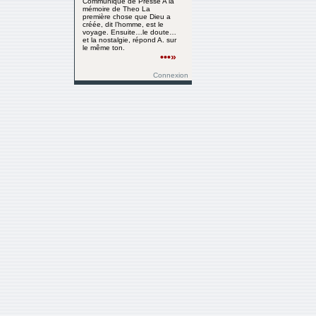
Communiqué de Presse A la
mémoire de Theo La
première chose que Dieu a
créée, dit l’homme, est le
voyage. Ensuite…le doute…
et la nostalgie, répond A. sur
le même ton.
•••»
Connexion