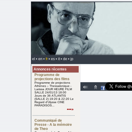
el •
en •
fr
•
es •
it •
de •
jp
Annonces récentes
Programme de
projections des films
Programme de projections
Athènes – Thessalonique -
Larissa JOUR HEURE FILM
SALLE 24/01/13 18:00
Jours de 36 ΑTLANTIS
(SALLE 2) 19:20 & 22:20 Le
Regard d’Ulysse CINE
PARADISOS...
•••»
Communiqué de
Presse - A la mémoire
de Theo