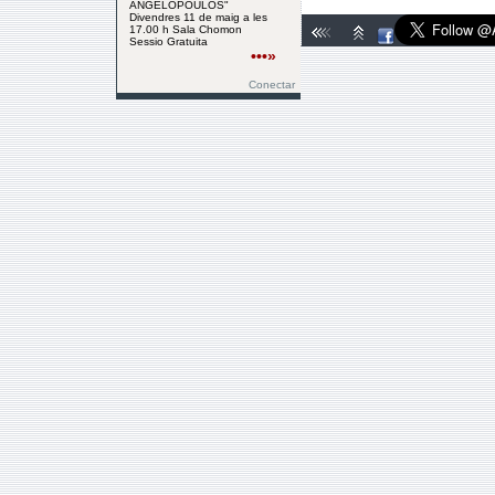
ANGELOPOULOS"
Divendres 11 de maig a les
17.00 h Sala Chomon
Sessio Gratuita
•••»
Conectar