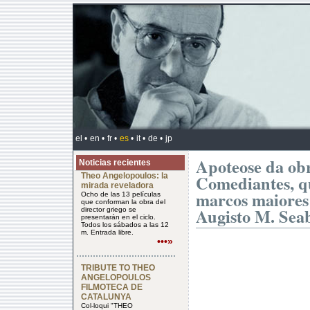
el •
en •
fr •
es
•
it •
de •
jp
Apoteose da ob
Noticias recientes
Theo Angelopoulos: la
Comediantes, q
mirada reveladora
marcos maiores
Ocho de las 13 películas
que conforman la obra del
Augisto M. Sea
director griego se
presentarán en el ciclo.
Todos los sábados a las 12
m. Entrada libre.
•••»
TRIBUTE TO THEO
ANGELOPOULOS
FILMOTECA DE
CATALUNYA
Col-loqui "THEO