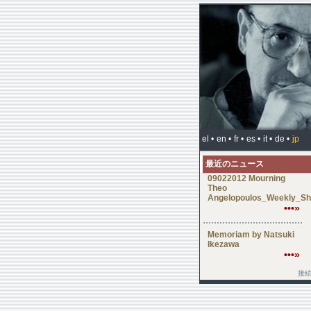
el •
en •
fr •
es •
it •
de •
jp
最近のニュース
09022012 Mourning
Theo
Angelopoulos_Weekly_Sh
•••»
Memoriam by Natsuki
Ikezawa
•••»
接