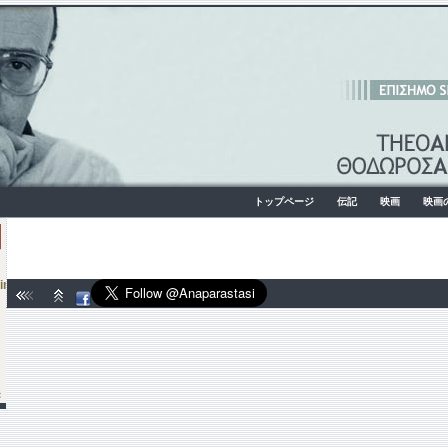
トップページ
伝記
映画
映画
incho_Japan
続