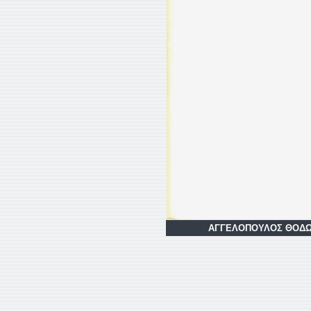
AΓΓΕΛOΠOΥΛOΣ ΘOΔΩΡOΣ