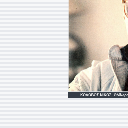
KOΛOΒOΣ NΙΚOΣ, Θόδωρος