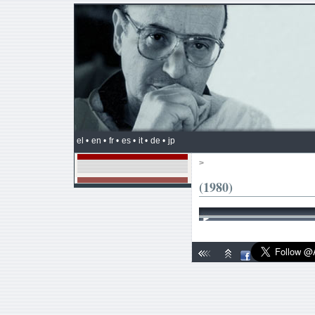
el •
en •
fr •
es •
it •
de •
jp
>
(1980)