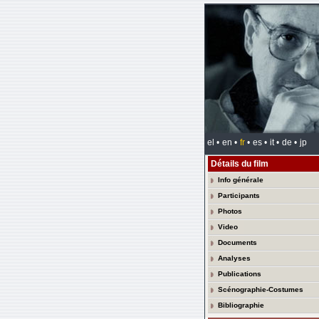
el •
en •
fr
•
es •
it •
de •
jp
Détails du film
Info générale
Participants
Photos
Video
Documents
Analyses
Publications
Scénographie-Costumes
Bibliographie