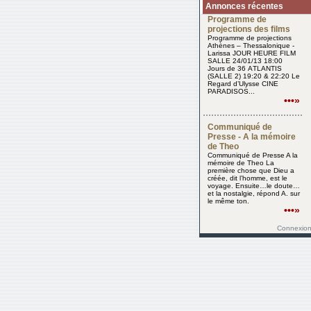
Annonces récentes
Programme de
projections des films
Programme de projections
Athènes – Thessalonique -
Larissa JOUR HEURE FILM
SALLE 24/01/13 18:00
Jours de 36 ΑTLANTIS
(SALLE 2) 19:20 & 22:20 Le
Regard d’Ulysse CINE
PARADISOS...
•••»
Communiqué de
Presse - A la mémoire
de Theo
Communiqué de Presse A la
mémoire de Theo La
première chose que Dieu a
créée, dit l’homme, est le
voyage. Ensuite…le doute…
et la nostalgie, répond A. sur
le même ton.
•••»
Connexio