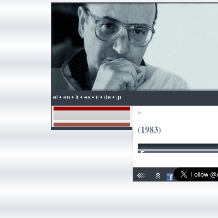
el •
en •
fr •
es •
it •
de •
jp
>
(1983)