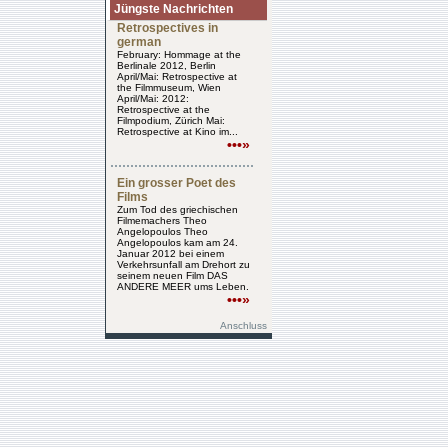
Jüngste Nachrichten
Retrospectives in
german
February: Hommage at the
Berlinale 2012, Berlin
April/Mai: Retrospective at
the Filmmuseum, Wien
April/Mai: 2012:
Retrospective at the
Filmpodium, Zürich Mai:
Retrospective at Kino im...
•••»
Ein grosser Poet des
Films
Zum Tod des griechischen
Filmemachers Theo
Angelopoulos Theo
Angelopoulos kam am 24.
Januar 2012 bei einem
Verkehrsunfall am Drehort zu
seinem neuen Film DAS
ANDERE MEER ums Leben.
•••»
Anschluss