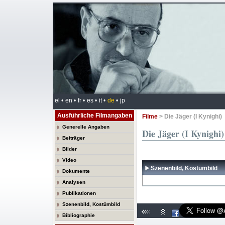
el •
en •
fr •
es •
it •
de
•
jp
Ausführliche Filmangaben
Filme
> Die Jäger (I Kynighi)
Generelle Angaben
Die Jäger (I Kynighi)
Beiträger
Bilder
Video
Szenenbild, Kostümbild
Dokumente
Analysen
Publikationen
Szenenbild, Kostümbild
Bibliographie