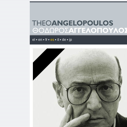
el •
en •
fr •
es
•
it •
de •
jp