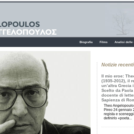
Biografia
Films
Analisi delle
Notizie recenti
Il mio eroe: Th
(1935-2012), il 
un’altra Grecia 
Scelto da Paola
docente di lette
Sapienza di Ro
Theo Angelopoulos
Pireo 24 gennaio 2
regista e scenegg
definirlo «poeta...