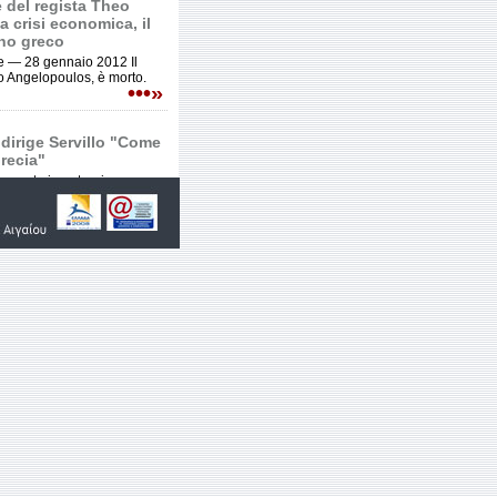
e del regista Theo
 crisi economica, il
rno greco
e — 28 gennaio 2012 Il
o Angelopoulos, è morto.
•••»
irige Servillo "Come
Grecia"
racconta in anteprima
lm sulla crisi della sua terra
re a dicembre.
•••»