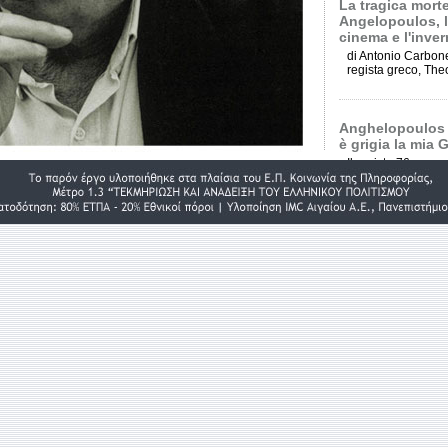
La tragica mort
Angelopoulos, la
cinema e l'inve
di Antonio Carbon
regista greco, The
Anghelopoulos d
è grigia la mia 
Il regista 76enne 
"L'altro mare", il fi
che inizierà a gira