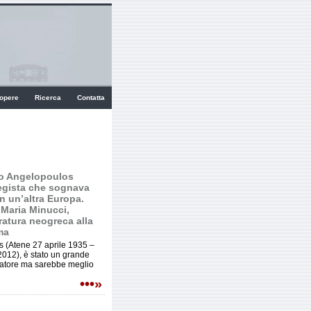
 opere
Ricerca
Contatta
eo Angelopoulos
regista che sognava
in un’altra Europa.
 Maria Minucci,
ratura neogreca alla
ma
 (Atene 27 aprile 1935 –
012), è stato un grande
iatore ma sarebbe meglio
•••»