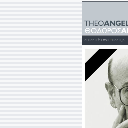
el •
en •
fr •
es •
it
•
de •
jp