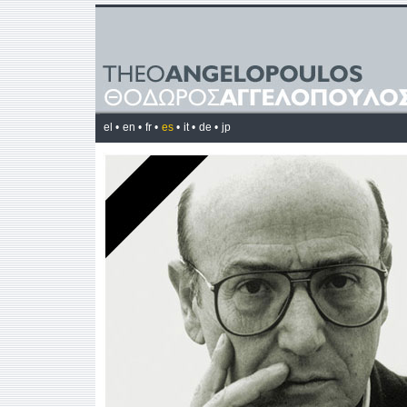
el •
en •
fr •
es
•
it •
de •
jp