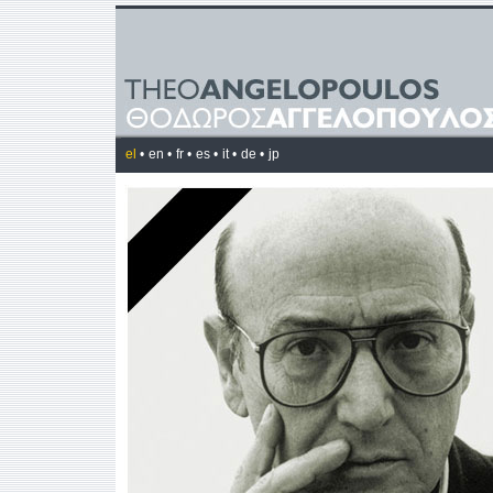
el
•
en •
fr •
es •
it •
de •
jp