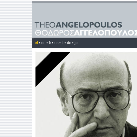
el
•
en •
fr •
es •
it •
de •
jp