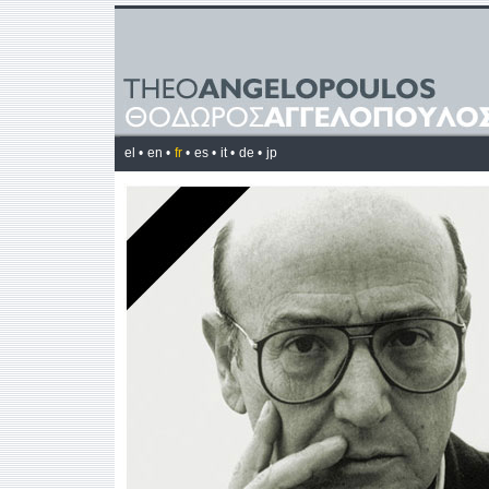
el •
en •
fr
•
es •
it •
de •
jp